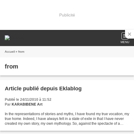
Publicité
MENU
Accueil
» from
from
Article publié depuis Eklablog
Publié le 24/11/2010 à 11:52
Par
KARABIBENE Art
In the representations of stories and myths, I have found my true vocation, my
true home. Indeed, I have always felt in a state of exile in that I have never
created my own story, my own mythology. So, against the spectacle of a
disenchanted, cruel and...