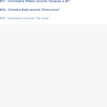
#27 : Christophe Willem raconte "Jacques a dit"
#26 : Chimène Badi raconte "Entre nous"
#25 : Indochine raconte "3e sexe"
#24 : Zaho raconte "C'est chelou"
#23 : Patrick Bruel raconte "Au café des délices"
#22 : Kyo raconte "Le chemin"
#21 : Nolwenn Leroy raconte "Cassé"
#20 : Patrick Hernandez raconte "Born to be alive"
#19 : Lorie raconte "Près de moi"
#18 : Michael Jones raconte "A nos actes manqués" (avec Jean-Jacque
#17 : Khaled raconte "Aïcha"
#16 : Corneille raconte "Parce qu'on vient de loin"
#15 : Indochine raconte "L'aventurier"